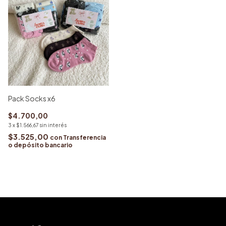
Pack Socks x6
$4.700,00
3
x
$1.566,67
sin interés
$3.525,00
con
Transferencia
o depósito bancario