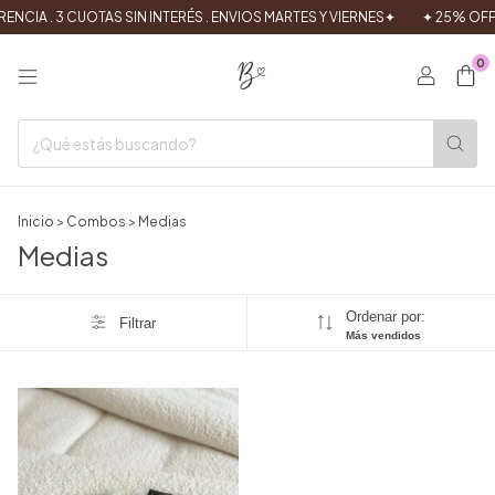
NCIA . 3 CUOTAS SIN INTERÉS . ENVIOS MARTES Y VIERNES✦
✦ 25% OFF 
0
Inicio
>
Combos
>
Medias
Medias
Ordenar por:
Filtrar
Más vendidos