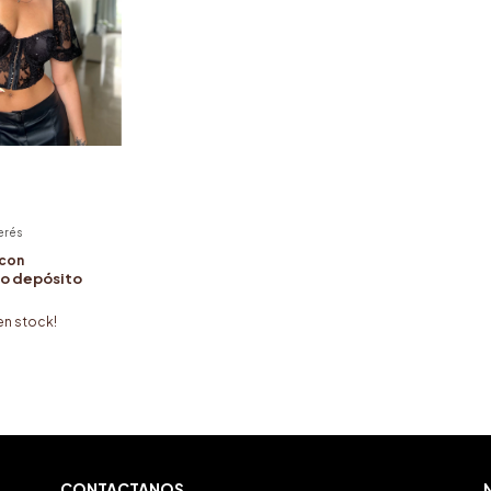
terés
con
 o depósito
en stock!
CONTACTANOS