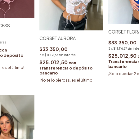
CESS
CORSET FLOR
CORSET AURORA
$33.350,00
terés
$33.350,00
3
x
$11.116,67
sin int
con
$25.012,50
 o depósito
3
x
$11.116,67
sin interés
$25.012,50
Transferencia
con
bancario
, es el último!
Transferencia o depósito
bancario
¡Solo quedan
2
e
¡No te lo pierdas, es el último!