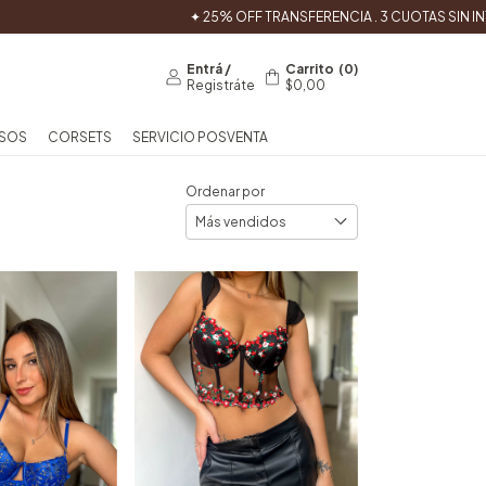
✦ 25% OFF TRANSFERENCIA . 3 CUOTAS SIN INTE
Entrá
/
Carrito
(
0
)
Registráte
$0,00
SOS
CORSETS
SERVICIO POSVENTA
Ordenar por