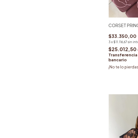
CORSET PRIN
$33.350,00
3
x
$11.116,67
sin in
$25.012,50
Transferencia
bancario
¡No te lo pierdas