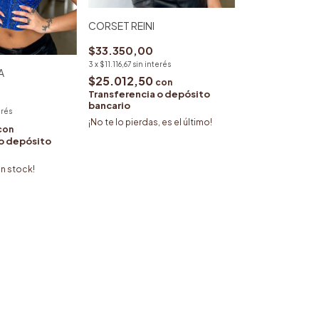
CORSET REINI
$33.350,00
3
x
$11.116,67
sin interés
A
$25.012,50
con
Transferencia o depósito
bancario
erés
¡No te lo pierdas, es el último!
con
 o depósito
n stock!