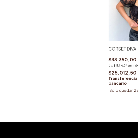
CORSET DIVA
$33.350,00
3
x
$11.116,67
sin in
$25.012,50
Transferencia
bancario
¡Solo quedan
2